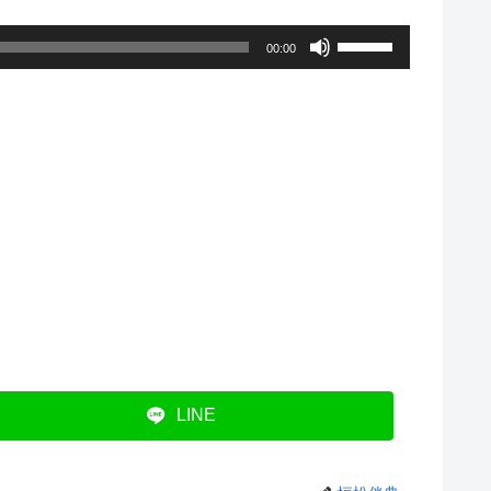
ボ
00:00
リ
ュ
ー
ム
調
節
に
は
上
下
LINE
矢
印