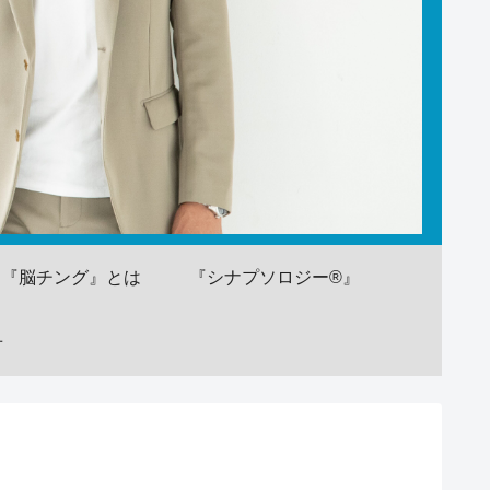
『脳チング』とは
『シナプソロジー®』
せ