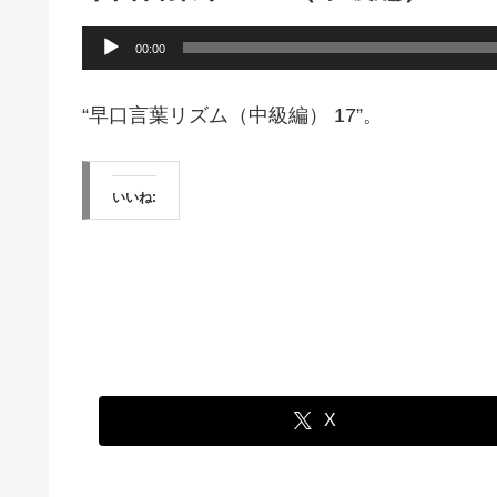
音
00:00
声
プ
“早口言葉リズム（中級編） 17”。
レ
ー
いいね:
ヤ
ー
X