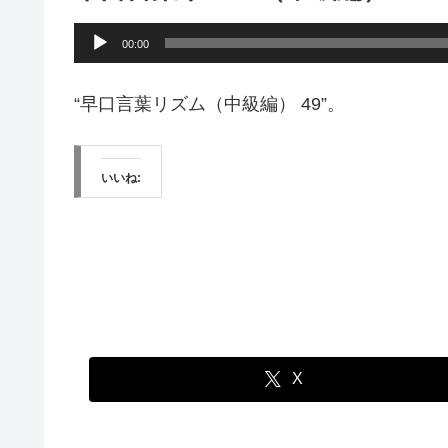
音
00:00
声
プ
“早口言葉リズム（中級編） 49”。
レ
ー
いいね:
ヤ
ー
X