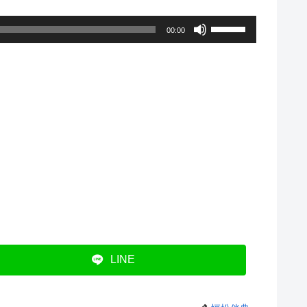
ボ
00:00
リ
ュ
ー
ム
調
節
に
は
上
下
LINE
矢
印