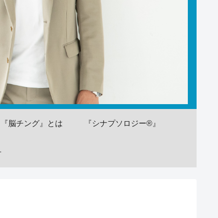
『脳チング』とは
『シナプソロジー®』
せ