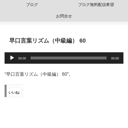
ブログ
ブログ無料配信希望
お問合せ
早口言葉リズム（中級編） 60
音
00:00
00:00
声
プ
“早口言葉リズム（中級編） 60”。
レ
ー
いいね:
ヤ
ー