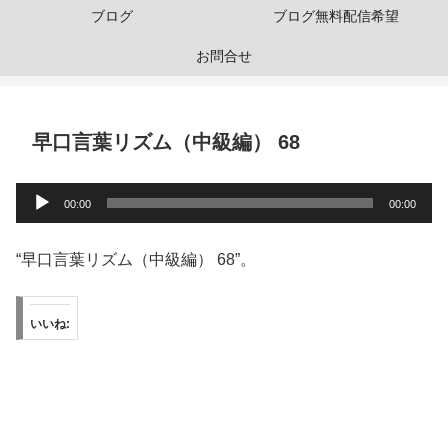
ブログ
ブログ無料配信希望
お問合せ
早口言葉リズム（中級編） 68
音
00:00
00:00
声
プ
“早口言葉リズム（中級編） 68”。
レ
ー
いいね:
ヤ
ー