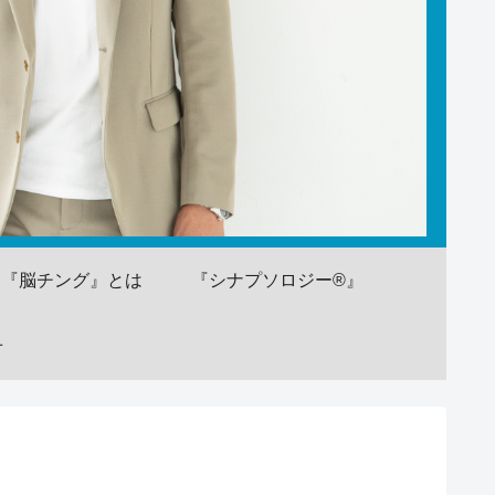
『脳チング』とは
『シナプソロジー®』
せ