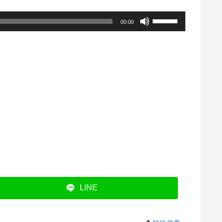
ボ
00:00
リ
ュ
ー
ム
調
節
に
は
上
下
LINE
矢
印