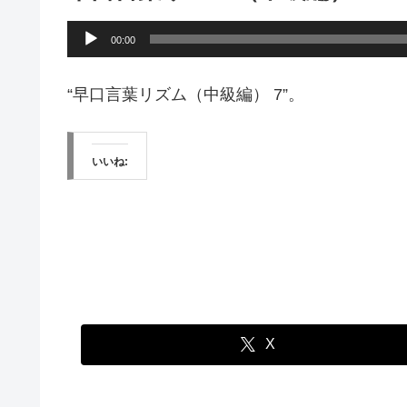
音
00:00
声
プ
“早口言葉リズム（中級編） 7”。
レ
ー
いいね:
ヤ
ー
X