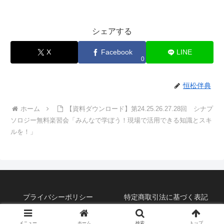
シェアする
X
Facebook
LINE
0
恒松伴典
ホーム
【資料ダウンロード】第24.25.26.27.28回 シナプ
ソロジー無料楽習会「みんなで学ぼう！現場で活用できる知識とスキ
ルを！」
プライバシーポリシー
特定商取引法に基づく表記
©2019 恒松式『脳チング』BLOG。
メニュー
ホーム
検索
トップ