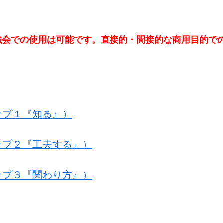
強会での使用は可能です。直接的・間接的な商用目的で
ップ１『知る』）
ップ２『工夫する』）
ップ３『関わり方』）