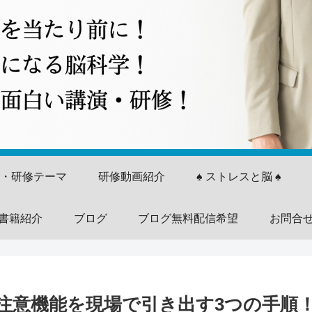
演・研修テーマ
研修動画紹介
♠ ストレスと脳 ♠
書籍紹介
ブログ
ブログ無料配信希望
お問合
と注意機能を現場で引き出す3つの手順