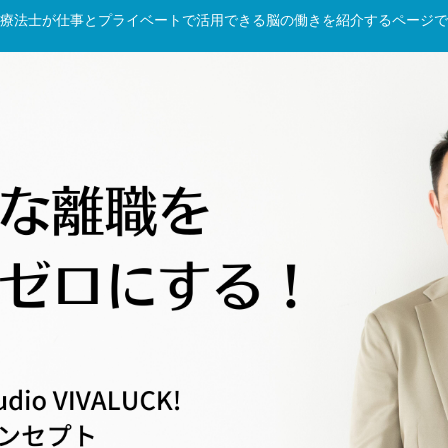
療法士が仕事とプライベートで活用できる脳の働きを紹介するページで