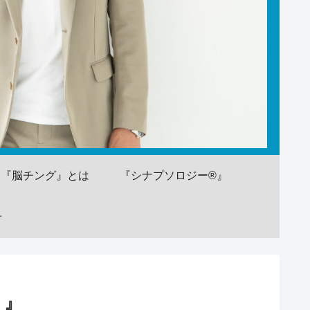
『脳チング』とは
『シナプソロジー®』
せ
！』