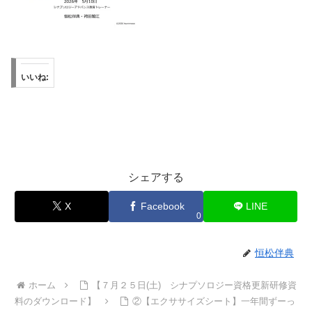
いいね:
シェアする
X
Facebook
LINE
0
恒松伴典
ホーム
【７月２５日(土) シナプソロジー資格更新研修資
料のダウンロード】
②【エクササイズシート】一年間ずーっ