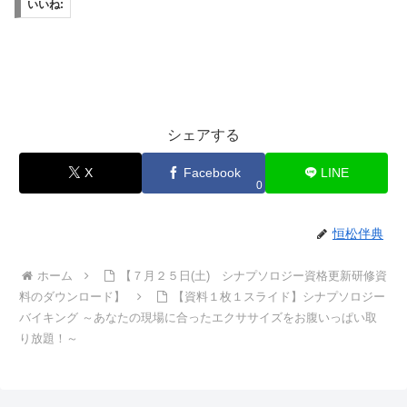
いいね:
シェアする
X
Facebook
LINE
0
恒松伴典
ホーム
【７月２５日(土) シナプソロジー資格更新研修資
料のダウンロード】
【資料１枚１スライド】シナプソロジー
バイキング ～あなたの現場に合ったエクササイズをお腹いっぱい取
り放題！～