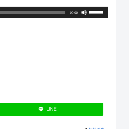
ボ
00:00
リ
ュ
ー
ム
調
節
に
は
上
下
LINE
矢
印