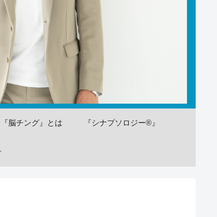
『脳チング』とは
『シナプソロジー®』
せ