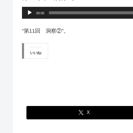
音
00:00
声
プ
“第11回 洞察②”。
レ
ー
いいね:
ヤ
ー
X