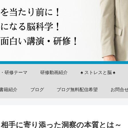
演・研修テーマ
研修動画紹介
♠ ストレスと脳 ♠
書籍紹介
ブログ
ブログ無料配信希望
お問合
編～相手に寄り添った洞察の本質とは～