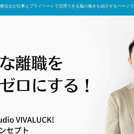
療法士が仕事とプライベートで活用できる脳の働きを紹介するページで