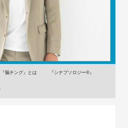
『脳チング』とは
『シナプソロジー®』
せ