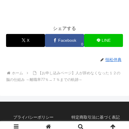
シェアする
X
Facebook
LINE
0
恒松伴典
ホーム
【お申し込みページ】人が辞めなくなった１２の
脳の仕組み ～離職率77％→７％までの軌跡～
プライバシーポリシー
特定商取引法に基づく表記
©2019 恒松式『脳チング』BLOG。