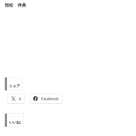
恒松 伴典
・
・
・
シェア
X
Facebook
いいね: