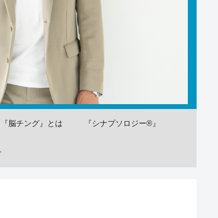
『脳チング』とは
『シナプソロジー®』
せ