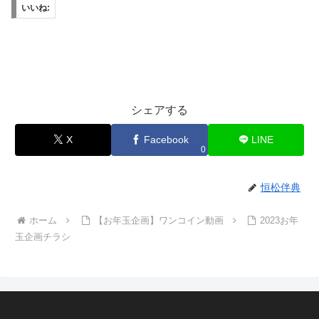
いいね:
シェアする
X
Facebook
LINE
0
恒松伴典
ホーム
【お年玉企画】ワンコイン動画
2023お年
玉企画チラシ