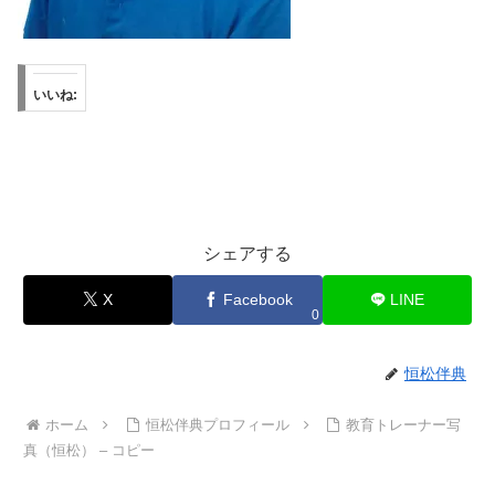
いいね:
シェアする
X
Facebook
LINE
0
恒松伴典
ホーム
恒松伴典プロフィール
教育トレーナー写
真（恒松） – コピー