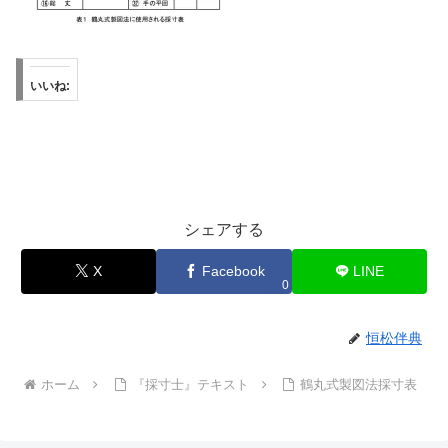
いいね:
シェアする
X
Facebook
LINE
0
恒松伴典
ホーム
『採寸士』テキスト
鶴丸式製図法採寸表