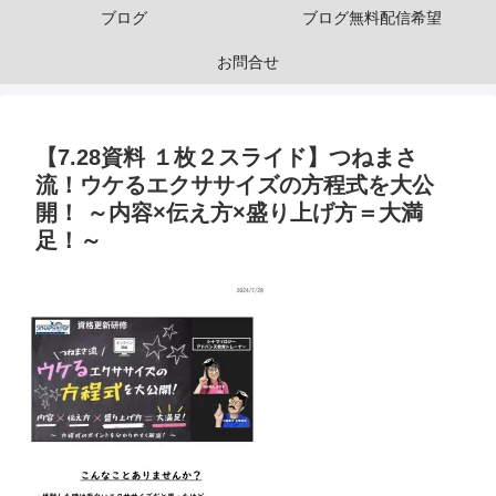
ブログ
ブログ無料配信希望
お問合せ
【7.28資料 １枚２スライド】つねまさ
流！ウケるエクササイズの方程式を大公
開！ ～内容×伝え方×盛り上げ方＝大満
足！～