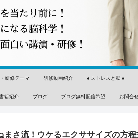
演・研修テーマ
研修動画紹介
♠ ストレスと脳 ♠
書籍紹介
ブログ
ブログ無料配信希望
お問合
】つねまさ流！ウケるエクササイズの方程