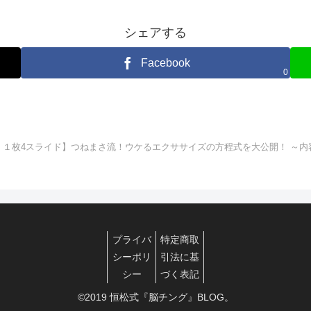
シェアする
Facebook
0
資料 １枚4スライド】つねまさ流！ウケるエクササイズの方程式を大公開！ ～
プライバ
特定商取
シーポリ
引法に基
シー
づく表記
©2019 恒松式『脳チング』BLOG。