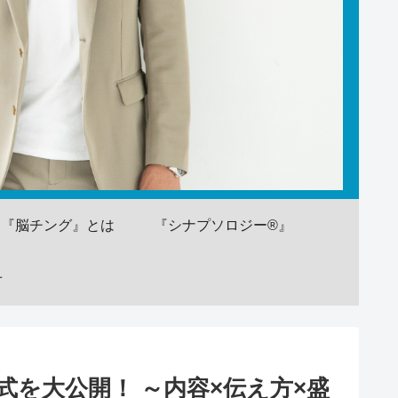
『脳チング』とは
『シナプソロジー®』
せ
式を大公開！ ～内容×伝え方×盛