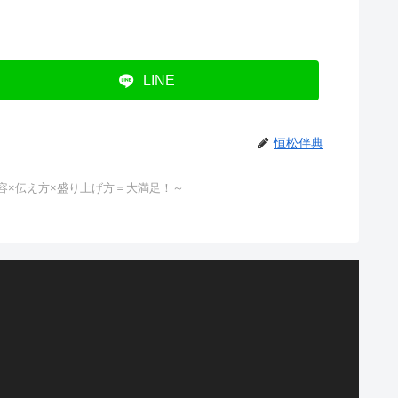
LINE
恒松伴典
内容×伝え方×盛り上げ方＝大満足！～