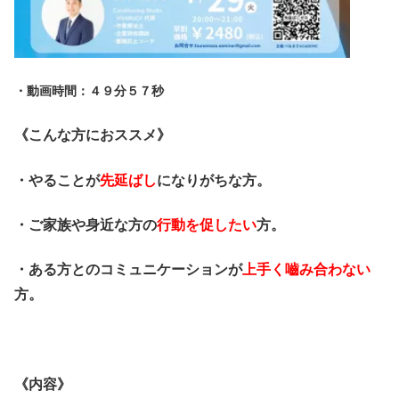
・動画時間：４９分５７秒
《こんな方におススメ》
・やることが
先延ばし
になりがちな方。
・ご家族や身近な方の
行動を促したい
方。
・ある方とのコミュニケーションが
上手く嚙み合わない
方。
・
《内容》