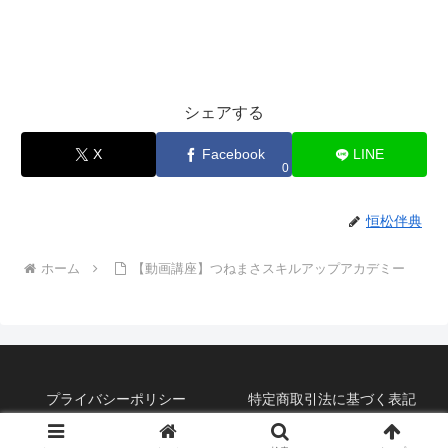
シェアする
X
Facebook
LINE
0
恒松伴典
ホーム
【動画講座】つねまさスキルアップアカデミー
プライバシーポリシー
特定商取引法に基づく表記
©2019 恒松式『脳チング』BLOG。