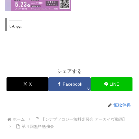
いいね:
シェアする
X
Facebook
LINE
0
恒松伴典
ホーム
【シナプソロジー無料楽習会 アーカイヴ動画】
第４回無料勉強会