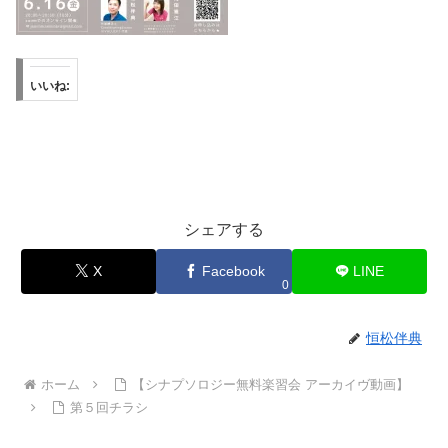
いいね:
シェアする
X
Facebook
LINE
0
恒松伴典
ホーム
【シナプソロジー無料楽習会 アーカイヴ動画】
第５回チラシ