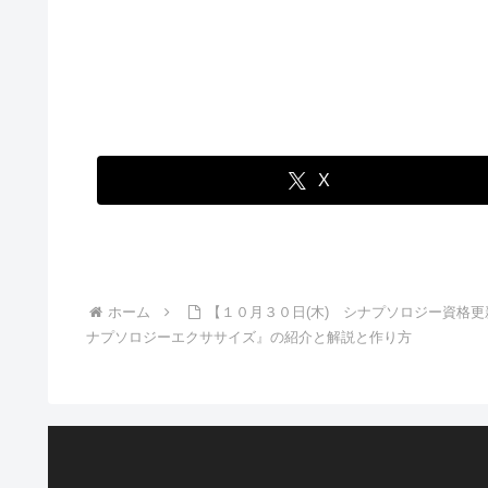
X
ホーム
【１０月３０日(木) シナプソロジー資格
ナプソロジーエクササイズ』の紹介と解説と作り方