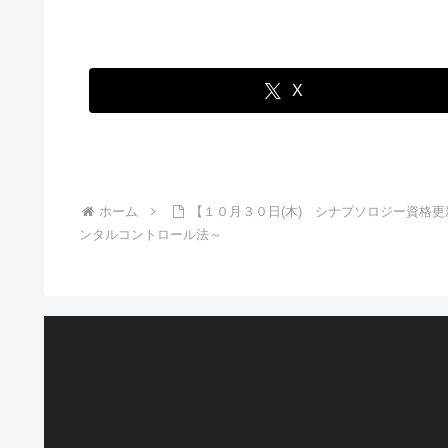
X
ホーム
【１０月３０日(木) シナプソロジー資格
ンタルコントロール法～