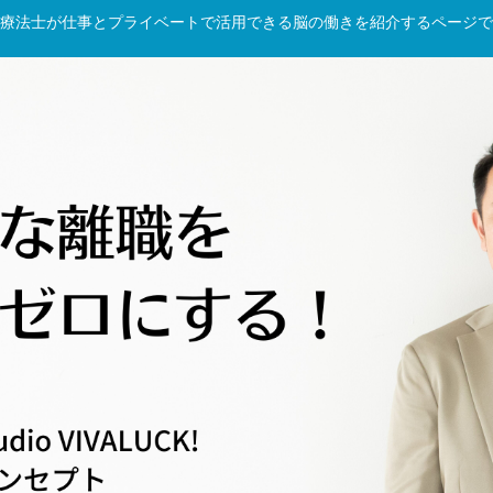
療法士が仕事とプライベートで活用できる脳の働きを紹介するページで