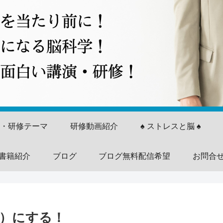
演・研修テーマ
研修動画紹介
♠ ストレスと脳 ♠
書籍紹介
ブログ
ブログ無料配信希望
お問合
ク）にする！