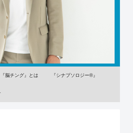
『脳チング』とは
『シナプソロジー®』
せ