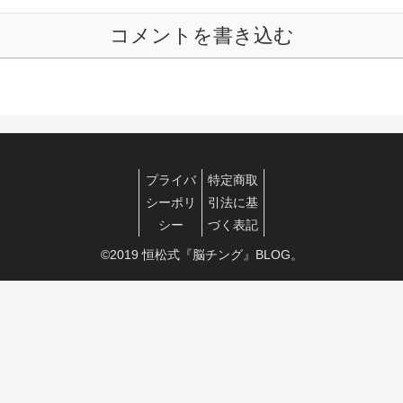
コメントを書き込む
プライバ
特定商取
シーポリ
引法に基
シー
づく表記
©2019 恒松式『脳チング』BLOG。