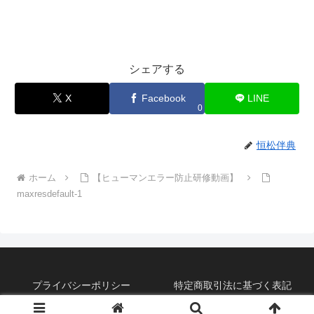
シェアする
X
Facebook
LINE
0
恒松伴典
ホーム
【ヒューマンエラー防止研修動画】
maxresdefault-1
プライバシーポリシー
特定商取引法に基づく表記
©2019 恒松式『脳チング』BLOG。