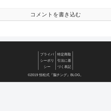
コメントを書き込む
プライバ
特定商取
シーポリ
引法に基
シー
づく表記
©2019 恒松式『脳チング』BLOG。