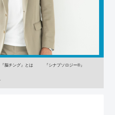
『脳チング』とは
『シナプソロジー®』
せ