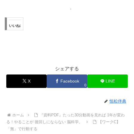
いいね:
シェアする
X
Facebook
LINE
0
恒松伴典
ホーム
『資料PDF』たった30分動画を見れば 1年が変わ
る！やることが 後回しにならない 脳科学。
【ワークC】
「無」で行動する