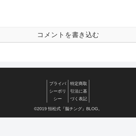
コメントを書き込む
プライバ
特定商取
シーポリ
引法に基
シー
づく表記
©2019 恒松式『脳チング』BLOG。