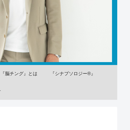
『脳チング』とは
『シナプソロジー®』
せ