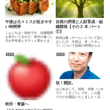
る医療業界での経験と脳科学の視
近く居酒屋で生ビールを飲んでま
点からお伝えしてます♪良ろし
せん…。あまりにもビールジ...
け...
午後は元々ミスが起きやす
自然の摂理と人財育成・組
い時間帯
織開発【その２ 木 パート
①】
こんにちは！恒松です。自粛期間
も長引いてるので、休日の過ごし
前回は森（チーム）について話し
方が半年前とガラッと変わりまし
ましたが、今回は、木（スタッ
たよね！？みなさんはどのように
フ）について自然の摂理から人財
お過ごしですか？私はもっぱらお
育成について触れてみたいと思い
昼からのビールを楽しむために、
ます。それぞれの木、つまり人
未分類
未分類
おつまみを揃えて配信動画を見る
（スタッフ）に日が当たる状態は
休日を送ってます（笑）最近
「その人にスポットが当たり、
（今...
個々が活かされている状態」と言
えるで...
祝！開設。
はじめまして。恒松 伴典（ツネ
マツ トモノリ）です。この度、
ブログを開設いたしました！日々
の活動や、生活の中でのなにげな
秋田・青森へ
い「脳」の気づきを掲載していこ
うと思っています。また、セミナ