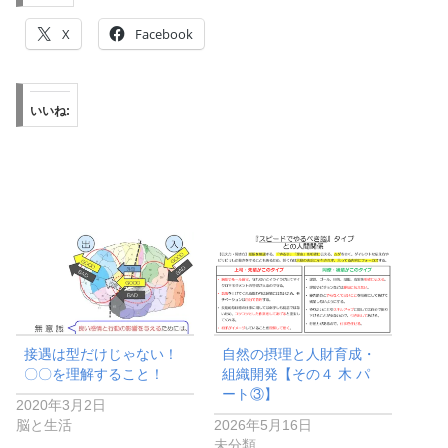
X
Facebook
いいね:
接遇は型だけじゃない！
自然の摂理と人財育成・
〇〇を理解すること！
組織開発【その４ 木 パ
ート③】
2020年3月2日
脳と生活
2026年5月16日
未分類