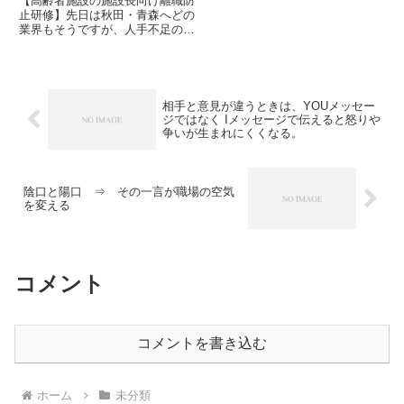
【高齢者施設の施設長向け離職防
ー・ワークショップのご案内や、
止研修】先日は秋田・青森へどの
参考にしている書籍などもご紹
業界もそうですが、人手不足の
介...
中、生産人口の減少と新規採用数
の減少から人材確保が難しくなっ
てきています。特に地方では人口
減少も重なり新規採用がいないそ
うなれば、今いるスタッフの定着
相手と意見が違うときは、YOUメッセー
率...
ジではなく Iメッセージで伝えると怒りや
争いが生まれにくくなる。
陰口と陽口 ⇒ その一言が職場の空気
を変える
コメント
コメントを書き込む
ホーム
未分類