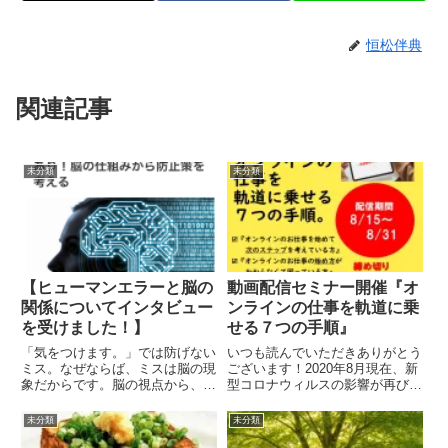
恒松伴典
関連記事
未分類
未分類
【ヒューマンエラーと脳の
動画配信セミナー開催『オ
関係についてインタビュー
ンラインの仕事を軌道に乗
を受けました！】
せる７つの手順』
「気をつけます。」では防げない
いつも読んでいただきありがとう
ミス。なぜならば、ミスは脳の現
ございます！2020年8月現在、新
象だからです。脳の視点から、ミ
型コロナウィルスの影響が再び社
スのメカニズムと対策方法につい
会を規制してますね・・・。早く
て、自分なりの見解をお話しして
気兼ねなく外出して美味しいもの
未分類
未分類
見ましたひとつのミスが命に関わ
を満喫したいものです。私も半年