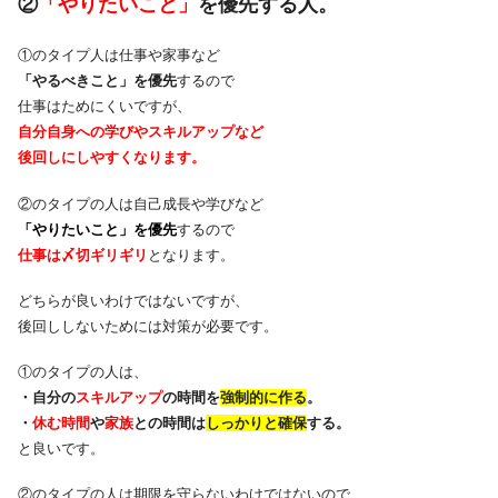
​②
「やりたいこと」
を優先する人。​
①のタイプ人は仕事や家事など
「やるべきこと」を優先
するので
仕事はためにくいですが、
自分自身への学びやスキルアップなど
後回しにしやすくなります。
②のタイプの人は自己成長や学びなど
「やりたいこと」を優先
するので
仕事は〆切ギリギリ
となります。
どちらが良いわけではないですが、
後回ししないためには対策が必要です。
①のタイプの人は、
​​・自分の
スキルアップ
の時間を
強制的に作る
。​​
​​​・
休む時間
や
家族
との時間は
しっかりと確保
する。​​​
と良いです。
②のタイプの人は期限を守らないわけではないので