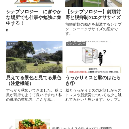
シナプソロジー にぎやか
【シナプソロジー】前頭前
な場所でも仕事や勉強に集
野と脱抑制のエクササイズ
中する！
前頭前野の働きを刺激するシナプ
ソロジーエクササイズの紹介で
n
す。
脳と生活
シナプソロジー
見えてる景色と見てる景色
うっかりミスと脳のはたら
（注意機能）
き①
すっかり秋めいてきました。秋は
脳とうっかりミスのお話しからス
風が気持ちよくて良いですね！私
トレスや脳疲労についても少し触
の職場の敷地内、こんな風
れてみたいと思います。シナプソ
景・・・のどかでしょ♡天気も良
ロジーエクササイズも紹介。働く
く最高に過ごしやすい一日です！
人や主婦の方、高齢者にも関係す
ひつじ雲や紅葉など秋らしい景色
る認知機能のお話しです。
を見るのが楽しみですね！今日の
脳のお話しは景色についてです。
POI...
午後は元々ミスが起きやすい時間帯