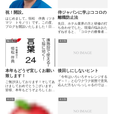
祝！開設。
侍ジャパンに学ぶココロの
離職防止法
はじめまして。恒松 伴典（ツネ
マツ トモノリ）です。この度、
先日、ホテル業界の方と研修の打
ブログを開設いたしました！日々
ち合わせでした。現場の悩みおた
の活動や、生活の中でのなにげな
ずねすると、「コロナの療養者に
い「脳」の気づきを掲載していこ
対応した宿泊・厨房などの部署は
うと思っています。また、セミナ
体力的に疲弊し、コロナにより営
脳と生活
未分類
ー・ワークショップのご案内や、
業中止となったレストランやブラ
参考にしている書籍などもご紹
イダルなどのサービス部門は精神
介...
的に疲弊してしまった。」との
こ...
本年もどうぞ宜しくお願い
後回しにしないヒント
致します！
「今年はいろいろチャレンジする
ぞ～！」と心ワクワク状態で意気
ご無沙汰しております！そしてあ
込んだ方もいらっしゃるのではな
けましておめでとうございます。
いでしょうか？・ 私もそう思っ
皆様、本年もどうぞよろしくお願
ていましたが今月は何をしていた
い致します。PCとブログサイト
のか？？・ 貯めてた仕事です…
の何かの兼ね合いでしばらくブロ
未分類
未分類
泣泣（笑）・結局、そんなもんで
グがアップできない状態となって
す…。・・ 人って不思議なん
いました…。しかし何かの兼ね合
で...
いでアップできるようになった