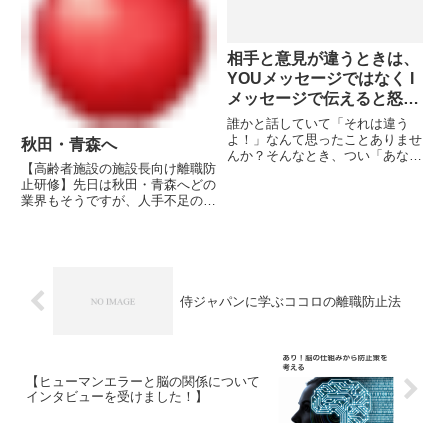
よ...
相手と意見が違うときは、
YOUメッセージではなく I
メッセージで伝えると怒り
や争いが生まれにくくな
誰かと話していて「それは違う
る。
よ！」なんて思ったことありませ
秋田・青森へ
んか？そんなとき、つい「あなた
【高齢者施設の施設長向け離職防
は間違ってるよ」とか「そうじゃ
止研修】先日は秋田・青森へどの
ないでしょ！」って伝えたくなる
業界もそうですが、人手不足の
かもしれませんね。でも、こんな
中、生産人口の減少と新規採用数
ふうに相手を主語にして話す
の減少から人材確保が難しくなっ
「YOUメッセージ」だと、どう
てきています。特に地方では人口
しても...
減少も重なり新規採用がいないそ
うなれば、今いるスタッフの定着
率...
侍ジャパンに学ぶココロの離職防止法
【ヒューマンエラーと脳の関係について
インタビューを受けました！】